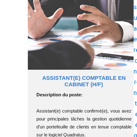
s
u
a
e
r
o
n
ASSISTANT(E) COMPTABLE EN
r
CABINET (H/F)
n
Description du poste
:
t
Assistant(e) comptable confirmé(e), vous avez
pour principales tâches la gestion quotidienne
d’un portefeuille de clients en tenue comptable
q
sur le logiciel Quadratus.