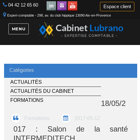
04 42 12 65 60
Espace client
Expert-comptable - 298, av. du club hippique 13090 Aix-en-Provence
MENU
Catégories
ACTUALITÉS
ACTUALITÉS DU CABINET
FORMATIONS
18/05/2
Formations
2017-05-12
017 : Salon de la santé
INTERMEDITECH